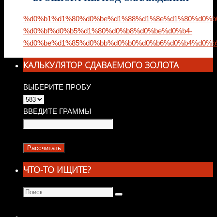
%d0%b1%d1%80%d0%be%d1%88%d1%8e%d1%80%d0%b
%d0%bf%d0%b5%d1%80%d0%b8%d0%be%d0%b4-
%d0%be%d1%85%d0%bb%d0%b0%d0%b6%d0%b4%d0%b
КАЛЬКУЛЯТОР СДАВАЕМОГО ЗОЛОТА
ВЫБЕРИТЕ ПРОБУ
ВВЕДИТЕ ГРАММЫ
ЧТО-ТО ИЩИТЕ?
Что
Поиск
искать: