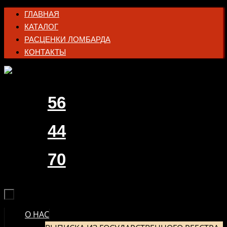
Перейти
ГЛАВНАЯ
к
КАТАЛОГ
содержимому
РАСЦЕНКИ ЛОМБАРДА
КОНТАКТЫ
56
44
70
О НАС
ПЕРЕЙТИ
К