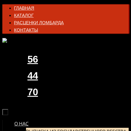
Перейти
ГЛАВНАЯ
к
КАТАЛОГ
содержимому
РАСЦЕНКИ ЛОМБАРДА
КОНТАКТЫ
56
44
70
О НАС
ПЕРЕЙТИ
К