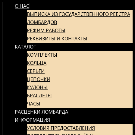
О НАС
ПЕРЕЙТИ
К
ВЫПИСКА ИЗ ГОСУДАРСТВЕННОГО РЕЕСТРА
СОДЕРЖИМОМУ
ЛОМБАРДОВ
РЕЖИМ РАБОТЫ
РЕКВИЗИТЫ И КОНТАКТЫ
КАТАЛОГ
КОМПЛЕКТЫ
КОЛЬЦА
СЕРЬГИ
ЦЕПОЧКИ
КУЛОНЫ
БРАСЛЕТЫ
ЧАСЫ
РАСЦЕНКИ ЛОМБАРДА
ИНФОРМАЦИЯ
УСЛОВИЯ ПРЕДОСТАВЛЕНИЯ