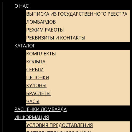
О НАС
ПЕРЕЙТИ
К
ВЫПИСКА ИЗ ГОСУДАРСТВЕННОГО РЕЕСТРА
СОДЕРЖИМОМУ
ЛОМБАРДОВ
РЕЖИМ РАБОТЫ
РЕКВИЗИТЫ И КОНТАКТЫ
КАТАЛОГ
КОМПЛЕКТЫ
КОЛЬЦА
СЕРЬГИ
ЦЕПОЧКИ
КУЛОНЫ
БРАСЛЕТЫ
ЧАСЫ
РАСЦЕНКИ ЛОМБАРДА
ИНФОРМАЦИЯ
УСЛОВИЯ ПРЕДОСТАВЛЕНИЯ