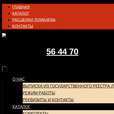
Перейти
ГЛАВНАЯ
к
КАТАЛОГ
содержимому
РАСЦЕНКИ ЛОМБАРДА
КОНТАКТЫ
56 44 70
О НАС
ПЕРЕЙТИ
К
ВЫПИСКА ИЗ ГОСУДАРСТВЕННОГО РЕЕСТРА 
СОДЕРЖИМОМУ
РЕЖИМ РАБОТЫ
РЕКВИЗИТЫ И КОНТАКТЫ
КАТАЛОГ
КОМПЛЕКТЫ