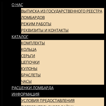
О НАС
ПЕРЕЙТИ
К
ВЫПИСКА ИЗ ГОСУДАРСТВЕННОГО РЕЕСТРА
СОДЕРЖИМОМУ
ЛОМБАРДОВ
РЕЖИМ РАБОТЫ
РЕКВИЗИТЫ И КОНТАКТЫ
КАТАЛОГ
КОМПЛЕКТЫ
КОЛЬЦА
СЕРЬГИ
ЦЕПОЧКИ
КУЛОНЫ
БРАСЛЕТЫ
ЧАСЫ
РАСЦЕНКИ ЛОМБАРДА
ИНФОРМАЦИЯ
УСЛОВИЯ ПРЕДОСТАВЛЕНИЯ