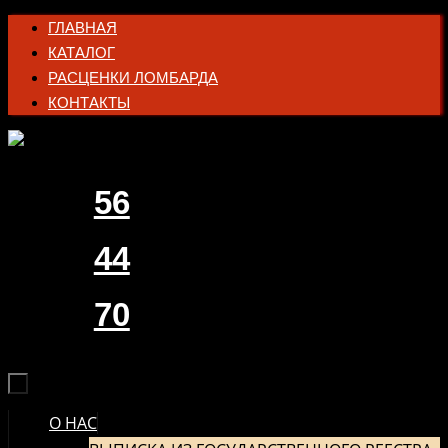
Перейти
ГЛАВНАЯ
к
КАТАЛОГ
содержимому
РАСЦЕНКИ ЛОМБАРДА
КОНТАКТЫ
56
44
70
О НАС
ПЕРЕЙТИ
К