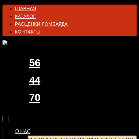
Перейти
ГЛАВНАЯ
к
КАТАЛОГ
содержимому
РАСЦЕНКИ ЛОМБАРДА
КОНТАКТЫ
56
44
70
О НАС
ПЕРЕЙТИ
К