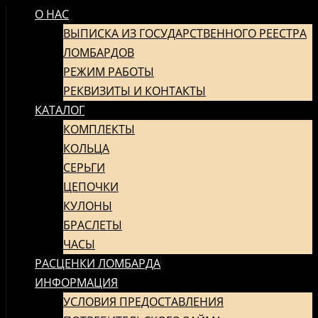
О НАС
ПЕРЕЙТИ
К
ВЫПИСКА ИЗ ГОСУДАРСТВЕННОГО РЕЕСТРА
СОДЕРЖИМОМУ
ЛОМБАРДОВ
РЕЖИМ РАБОТЫ
РЕКВИЗИТЫ И КОНТАКТЫ
КАТАЛОГ
КОМПЛЕКТЫ
КОЛЬЦА
СЕРЬГИ
ЦЕПОЧКИ
КУЛОНЫ
БРАСЛЕТЫ
ЧАСЫ
РАСЦЕНКИ ЛОМБАРДА
ИНФОРМАЦИЯ
УСЛОВИЯ ПРЕДОСТАВЛЕНИЯ