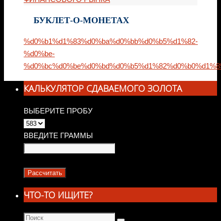
БУКЛЕТ-О-МОНЕТАХ
%d0%b1%d1%83%d0%ba%d0%bb%d0%b5%d1%82-
%d0%be-
%d0%bc%d0%be%d0%bd%d0%b5%d1%82%d0%b0%d1%8
КАЛЬКУЛЯТОР СДАВАЕМОГО ЗОЛОТА
ВЫБЕРИТЕ ПРОБУ
ВВЕДИТЕ ГРАММЫ
ЧТО-ТО ИЩИТЕ?
Что