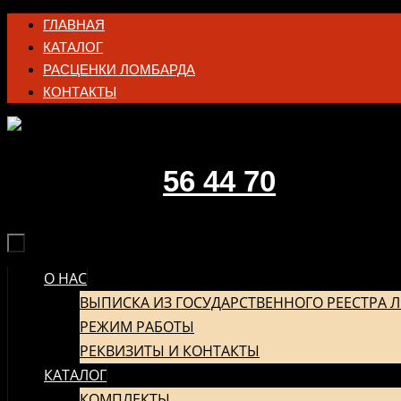
Перейти
ГЛАВНАЯ
к
КАТАЛОГ
содержимому
РАСЦЕНКИ ЛОМБАРДА
КОНТАКТЫ
56 44 70
О НАС
ПЕРЕЙТИ
К
ВЫПИСКА ИЗ ГОСУДАРСТВЕННОГО РЕЕСТРА 
СОДЕРЖИМОМУ
РЕЖИМ РАБОТЫ
РЕКВИЗИТЫ И КОНТАКТЫ
КАТАЛОГ
КОМПЛЕКТЫ